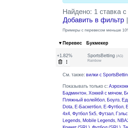
Найдено: 1 ставка 
Добавить в фильтр
Примеры с перевесом меньше 1
▼Перевес
Букмекер
+1.82%
SportsBetting
(AG)
Rainbow
См. также:
вилки с SportsBetti
Показывать только с:
Аэрохок
Бадминтон
,
Хоккей с мячом
,
Б
Пляжный волейбол
,
Боулз
,
Ед
Dota
,
Е-Баскетбол
,
Е-Футбол
,
4x4
,
Футбол 5x5
,
Футзал
,
Гэльс
Legends
,
Mobile Legends
,
NBA
Крикет (SRL)
,
Футбол (SRL)
,
Те