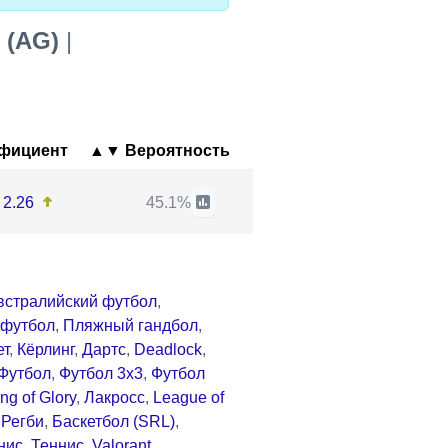
 (AG)
|
фициент
▲▼
Вероятность
45.1%
2.26
встралийский футбол
,
футбол
,
Пляжный гандбол
,
ет
,
Кёрлинг
,
Дартс
,
Deadlock
,
Футбол
,
Футбол 3x3
,
Футбол
ng of Glory
,
Лакросс
,
League of
,
Регби
,
Баскетбол (SRL)
,
нис
,
Теннис
,
Valorant
,