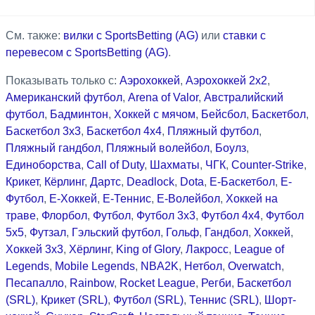
См. также:
вилки с SportsBetting (AG)
или
ставки с
перевесом с SportsBetting (AG)
.
Показывать только с:
Аэрохоккей
,
Аэрохоккей 2x2
,
Американский футбол
,
Arena of Valor
,
Австралийский
футбол
,
Бадминтон
,
Хоккей с мячом
,
Бейсбол
,
Баскетбол
,
Баскетбол 3x3
,
Баскетбол 4x4
,
Пляжный футбол
,
Пляжный гандбол
,
Пляжный волейбол
,
Боулз
,
Единоборства
,
Call of Duty
,
Шахматы
,
ЧГК
,
Counter-Strike
,
Крикет
,
Кёрлинг
,
Дартс
,
Deadlock
,
Dota
,
Е-Баскетбол
,
Е-
Футбол
,
Е-Хоккей
,
Е-Теннис
,
Е-Волейбол
,
Хоккей на
траве
,
Флорбол
,
Футбол
,
Футбол 3x3
,
Футбол 4x4
,
Футбол
5x5
,
Футзал
,
Гэльский футбол
,
Гольф
,
Гандбол
,
Хоккей
,
Хоккей 3x3
,
Хёрлинг
,
King of Glory
,
Лакросс
,
League of
Legends
,
Mobile Legends
,
NBA2K
,
Нетбол
,
Overwatch
,
Песапалло
,
Rainbow
,
Rocket League
,
Регби
,
Баскетбол
(SRL)
,
Крикет (SRL)
,
Футбол (SRL)
,
Теннис (SRL)
,
Шорт-