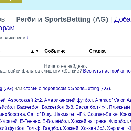
ов
—
Регби и SportsBetting (AG)
|
Доба
дорам
↓
им ожиданием
р
▲▼
Событие
Ставка
Ничего не найдено.
настройки фильтра слишком жёсткие?
Вернуть настройки п
ng (AG)
или
ставки с перевесом с SportsBetting (AG)
.
кей
,
Аэрохоккей 2x2
,
Американский футбол
,
Arena of Valor
,
А
ейсбол
,
Баскетбол
,
Баскетбол 3x3
,
Баскетбол 4x4
,
Пляжный 
иноборства
,
Call of Duty
,
Шахматы
,
ЧГК
,
Counter-Strike
,
Крик
Е-Хоккей
,
Е-Теннис
,
Е-Волейбол
,
Хоккей на траве
,
Флорбол
,
кий футбол
,
Гольф
,
Гандбол
,
Хоккей
,
Хоккей 3x3
,
Хёрлинг
,
Ki