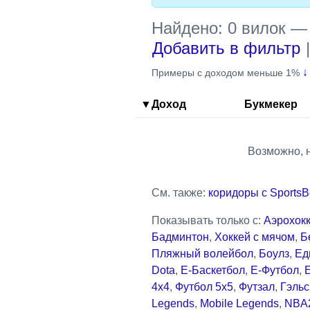
Найдено: 0 вилок
Добавить в фильтр
↓
Примеры с доходом меньше 1%
▼Доход
Букмекер
Возможно, 
См. также:
коридоры с SportsBe
Показывать только с:
Аэрохок
Бадминтон
,
Хоккей с мячом
,
Б
Пляжный волейбол
,
Боулз
,
Ед
Dota
,
Е-Баскетбол
,
Е-Футбол
,
4x4
,
Футбол 5x5
,
Футзал
,
Гэльс
Legends
,
Mobile Legends
,
NBA