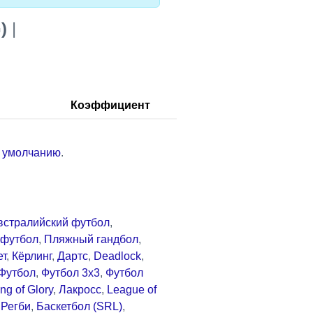
)
|
Коэффициент
о умолчанию
.
встралийский футбол
,
футбол
,
Пляжный гандбол
,
ет
,
Кёрлинг
,
Дартс
,
Deadlock
,
Футбол
,
Футбол 3x3
,
Футбол
ng of Glory
,
Лакросс
,
League of
,
Регби
,
Баскетбол (SRL)
,