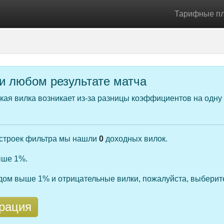
Тарифные п
ри любом результате матча
ая вилка возникает из-за разницы коэффициентов на одну 
астроек фильтра мы нашли
0
доходных вилок.
ыше 1%.
одом выше 1% и отрицательные вилки, пожалуйста, выберит
рация