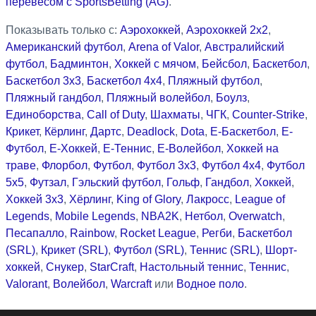
перевесом с SportsBetting (AG)
.
Показывать только с:
Аэрохоккей
,
Аэрохоккей 2x2
,
Американский футбол
,
Arena of Valor
,
Австралийский
футбол
,
Бадминтон
,
Хоккей с мячом
,
Бейсбол
,
Баскетбол
,
Баскетбол 3x3
,
Баскетбол 4x4
,
Пляжный футбол
,
Пляжный гандбол
,
Пляжный волейбол
,
Боулз
,
Единоборства
,
Call of Duty
,
Шахматы
,
ЧГК
,
Counter-Strike
,
Крикет
,
Кёрлинг
,
Дартс
,
Deadlock
,
Dota
,
Е-Баскетбол
,
Е-
Футбол
,
Е-Хоккей
,
Е-Теннис
,
Е-Волейбол
,
Хоккей на
траве
,
Флорбол
,
Футбол
,
Футбол 3x3
,
Футбол 4x4
,
Футбол
5x5
,
Футзал
,
Гэльский футбол
,
Гольф
,
Гандбол
,
Хоккей
,
Хоккей 3x3
,
Хёрлинг
,
King of Glory
,
Лакросс
,
League of
Legends
,
Mobile Legends
,
NBA2K
,
Нетбол
,
Overwatch
,
Песапалло
,
Rainbow
,
Rocket League
,
Регби
,
Баскетбол
(SRL)
,
Крикет (SRL)
,
Футбол (SRL)
,
Теннис (SRL)
,
Шорт-
хоккей
,
Снукер
,
StarCraft
,
Настольный теннис
,
Теннис
,
Valorant
,
Волейбол
,
Warcraft
или
Водное поло
.