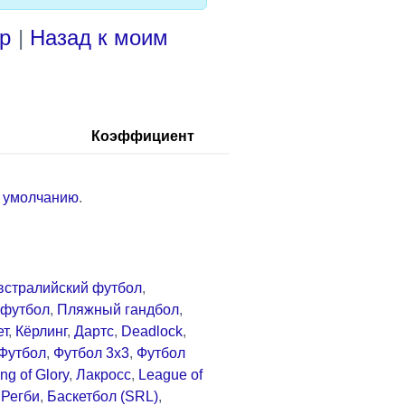
р
|
Назад к моим
Коэффициент
о умолчанию
.
встралийский футбол
,
футбол
,
Пляжный гандбол
,
ет
,
Кёрлинг
,
Дартс
,
Deadlock
,
Футбол
,
Футбол 3x3
,
Футбол
ng of Glory
,
Лакросс
,
League of
,
Регби
,
Баскетбол (SRL)
,