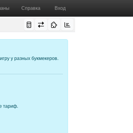
ланы
Справка
Вход
игру у разных букмекеров.
е тариф.