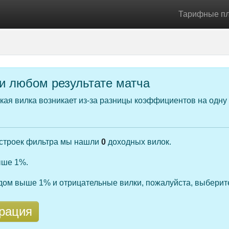
Тарифные п
ри любом результате матча
ая вилка возникает из-за разницы коэффициентов на одну 
астроек фильтра мы нашли
0
доходных вилок.
ыше 1%.
одом выше 1% и отрицательные вилки, пожалуйста, выберит
рация