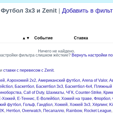
—
Футбол 3x3 и Zenit
|
Добавить в фильт
▲▼
Событие
Ставка
Ничего не найдено.
настройки фильтра слишком жёсткие?
Вернуть настройки п
ли
ставки с перевесом с Zenit
.
кей
,
Аэрохоккей 2x2
,
Американский футбол
,
Arena of Valor
,
А
ейсбол
,
Баскетбол
,
Баскетбол 3x3
,
Баскетбол 4x4
,
Пляжный 
иноборства
,
Call of Duty
,
Шахматы
,
ЧГК
,
Counter-Strike
,
Крик
Е-Хоккей
,
Е-Теннис
,
Е-Волейбол
,
Хоккей на траве
,
Флорбол
,
кий футбол
,
Гольф
,
Гандбол
,
Хоккей
,
Хоккей 3x3
,
Хёрлинг
,
Ki
2K
,
Нетбол
,
Overwatch
,
Песапалло
,
Rainbow
,
Rocket League