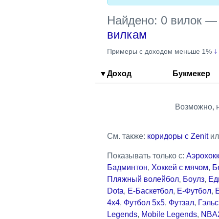
Найдено: 0 вилок
вилкам
↓
Примеры с доходом меньше 1%
▼Доход
Букмекер
Возможно, 
См. также:
коридоры с Zenit
и
Показывать только с:
Аэрохок
Бадминтон
,
Хоккей с мячом
,
Б
Пляжный волейбол
,
Боулз
,
Ед
Dota
,
Е-Баскетбол
,
Е-Футбол
,
4x4
,
Футбол 5x5
,
Футзал
,
Гэльс
Legends
,
Mobile Legends
,
NBA