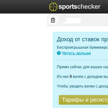
Доход от ставок п
Беспроигрышная букмекерск
Читать дальше
Прямо сейчас для ваших н
Из них
0
вилок с доходом в
Чтобы увидеть вилки с дох
Тарифы и регист