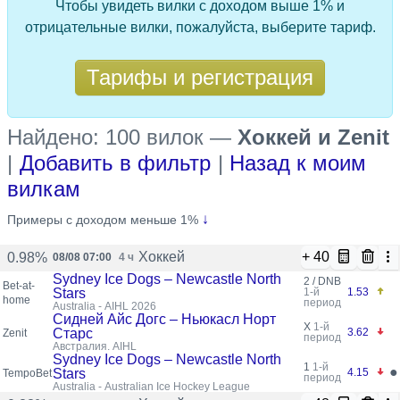
Чтобы увидеть вилки с доходом выше 1% и
отрицательные вилки, пожалуйста, выберите тариф.
Тарифы и регистрация
Найдено: 100 вилок
—
Хоккей и Zenit
|
Добавить в фильтр
|
Назад к моим
вилкам
↓
Примеры с доходом меньше 1%
+ 40
Хоккей
0.98%
08/08 07:00
4 ч
Sydney Ice Dogs – Newcastle North
2 / DNB
Bet-at-
Stars
1-й
1.53
home
период
Australia - AIHL 2026
Сидней Айс Догс – Ньюкасл Норт
X
1-й
Старс
3.62
Zenit
период
Австралия. AIHL
Sydney Ice Dogs – Newcastle North
1
1-й
●
Stars
4.15
TempoBet
период
Australia - Australian Ice Hockey League