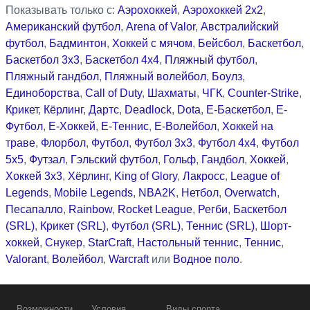
Показывать только с:
Аэрохоккей
,
Аэрохоккей 2x2
,
Американский футбол
,
Arena of Valor
,
Австралийский
футбол
,
Бадминтон
,
Хоккей с мячом
,
Бейсбол
,
Баскетбол
,
Баскетбол 3x3
,
Баскетбол 4x4
,
Пляжный футбол
,
Пляжный гандбол
,
Пляжный волейбол
,
Боулз
,
Единоборства
,
Call of Duty
,
Шахматы
,
ЧГК
,
Counter-Strike
,
Крикет
,
Кёрлинг
,
Дартс
,
Deadlock
,
Dota
,
Е-Баскетбол
,
Е-
Футбол
,
Е-Хоккей
,
Е-Теннис
,
Е-Волейбол
,
Хоккей на
траве
,
Флорбол
,
Футбол
,
Футбол 3x3
,
Футбол 4x4
,
Футбол
5x5
,
Футзал
,
Гэльский футбол
,
Гольф
,
Гандбол
,
Хоккей
,
Хоккей 3x3
,
Хёрлинг
,
King of Glory
,
Лакросс
,
League of
Legends
,
Mobile Legends
,
NBA2K
,
Нетбол
,
Overwatch
,
Песапалло
,
Rainbow
,
Rocket League
,
Регби
,
Баскетбол
(SRL)
,
Крикет (SRL)
,
Футбол (SRL)
,
Теннис (SRL)
,
Шорт-
хоккей
,
Снукер
,
StarCraft
,
Настольный теннис
,
Теннис
,
Valorant
,
Волейбол
,
Warcraft
или
Водное поло
.
Возможности
Условия
Виды спорта