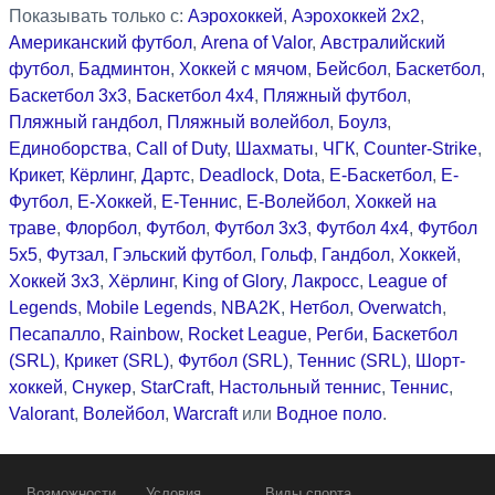
Показывать только с:
Аэрохоккей
,
Аэрохоккей 2x2
,
Американский футбол
,
Arena of Valor
,
Австралийский
футбол
,
Бадминтон
,
Хоккей с мячом
,
Бейсбол
,
Баскетбол
,
Баскетбол 3x3
,
Баскетбол 4x4
,
Пляжный футбол
,
Пляжный гандбол
,
Пляжный волейбол
,
Боулз
,
Единоборства
,
Call of Duty
,
Шахматы
,
ЧГК
,
Counter-Strike
,
Крикет
,
Кёрлинг
,
Дартс
,
Deadlock
,
Dota
,
Е-Баскетбол
,
Е-
Футбол
,
Е-Хоккей
,
Е-Теннис
,
Е-Волейбол
,
Хоккей на
траве
,
Флорбол
,
Футбол
,
Футбол 3x3
,
Футбол 4x4
,
Футбол
5x5
,
Футзал
,
Гэльский футбол
,
Гольф
,
Гандбол
,
Хоккей
,
Хоккей 3x3
,
Хёрлинг
,
King of Glory
,
Лакросс
,
League of
Legends
,
Mobile Legends
,
NBA2K
,
Нетбол
,
Overwatch
,
Песапалло
,
Rainbow
,
Rocket League
,
Регби
,
Баскетбол
(SRL)
,
Крикет (SRL)
,
Футбол (SRL)
,
Теннис (SRL)
,
Шорт-
хоккей
,
Снукер
,
StarCraft
,
Настольный теннис
,
Теннис
,
Valorant
,
Волейбол
,
Warcraft
или
Водное поло
.
Возможности
Условия
Виды спорта