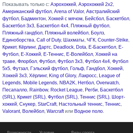
Показывать только с:
Аэрохоккей
,
Аэрохоккей 2x2
,
Американский футбол
,
Arena of Valor
,
Австралийский
футбол
,
Бадминтон
,
Хоккей с мячом
,
Бейсбол
,
Баскетбол
,
Баскетбол 3x3
,
Баскетбол 4x4
,
Пляжный футбол
,
Пляжный гандбол
,
Пляжный волейбол
,
Боулз
,
Единоборства
,
Call of Duty
,
Шахматы
,
ЧГК
,
Counter-Strike
,
Крикет
,
Кёрлинг
,
Дартс
,
Deadlock
,
Dota
,
Е-Баскетбол
,
Е-
Футбол
,
Е-Хоккей
,
Е-Теннис
,
Е-Волейбол
,
Хоккей на
траве
,
Флорбол
,
Футбол
,
Футбол 3x3
,
Футбол 4x4
,
Футбол
5x5
,
Футзал
,
Гэльский футбол
,
Гольф
,
Гандбол
,
Хоккей
,
Хоккей 3x3
,
Хёрлинг
,
King of Glory
,
Лакросс
,
League of
Legends
,
Mobile Legends
,
NBA2K
,
Нетбол
,
Overwatch
,
Песапалло
,
Rainbow
,
Rocket League
,
Регби
,
Баскетбол
(SRL)
,
Крикет (SRL)
,
Футбол (SRL)
,
Теннис (SRL)
,
Шорт-
хоккей
,
Снукер
,
StarCraft
,
Настольный теннис
,
Теннис
,
Valorant
,
Волейбол
,
Warcraft
или
Водное поло
.
Возможности
Условия
Виды спорта