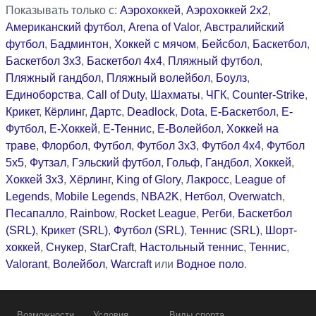
Показывать только с:
Аэрохоккей
,
Аэрохоккей 2x2
,
Американский футбол
,
Arena of Valor
,
Австралийский
футбол
,
Бадминтон
,
Хоккей с мячом
,
Бейсбол
,
Баскетбол
,
Баскетбол 3x3
,
Баскетбол 4x4
,
Пляжный футбол
,
Пляжный гандбол
,
Пляжный волейбол
,
Боулз
,
Единоборства
,
Call of Duty
,
Шахматы
,
ЧГК
,
Counter-Strike
,
Крикет
,
Кёрлинг
,
Дартс
,
Deadlock
,
Dota
,
Е-Баскетбол
,
Е-
Футбол
,
Е-Хоккей
,
Е-Теннис
,
Е-Волейбол
,
Хоккей на
траве
,
Флорбол
,
Футбол
,
Футбол 3x3
,
Футбол 4x4
,
Футбол
5x5
,
Футзал
,
Гэльский футбол
,
Гольф
,
Гандбол
,
Хоккей
,
Хоккей 3x3
,
Хёрлинг
,
King of Glory
,
Лакросс
,
League of
Legends
,
Mobile Legends
,
NBA2K
,
Нетбол
,
Overwatch
,
Песапалло
,
Rainbow
,
Rocket League
,
Регби
,
Баскетбол
(SRL)
,
Крикет (SRL)
,
Футбол (SRL)
,
Теннис (SRL)
,
Шорт-
хоккей
,
Снукер
,
StarCraft
,
Настольный теннис
,
Теннис
,
Valorant
,
Волейбол
,
Warcraft
или
Водное поло
.
Возможности
Условия
Виды спорта