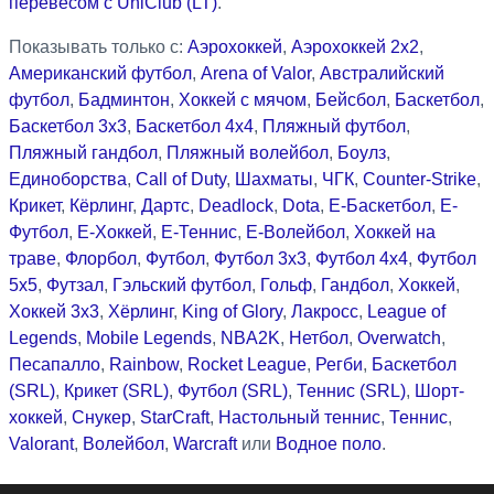
перевесом с UniClub (LT)
.
Показывать только с:
Аэрохоккей
,
Аэрохоккей 2x2
,
Американский футбол
,
Arena of Valor
,
Австралийский
футбол
,
Бадминтон
,
Хоккей с мячом
,
Бейсбол
,
Баскетбол
,
Баскетбол 3x3
,
Баскетбол 4x4
,
Пляжный футбол
,
Пляжный гандбол
,
Пляжный волейбол
,
Боулз
,
Единоборства
,
Call of Duty
,
Шахматы
,
ЧГК
,
Counter-Strike
,
Крикет
,
Кёрлинг
,
Дартс
,
Deadlock
,
Dota
,
Е-Баскетбол
,
Е-
Футбол
,
Е-Хоккей
,
Е-Теннис
,
Е-Волейбол
,
Хоккей на
траве
,
Флорбол
,
Футбол
,
Футбол 3x3
,
Футбол 4x4
,
Футбол
5x5
,
Футзал
,
Гэльский футбол
,
Гольф
,
Гандбол
,
Хоккей
,
Хоккей 3x3
,
Хёрлинг
,
King of Glory
,
Лакросс
,
League of
Legends
,
Mobile Legends
,
NBA2K
,
Нетбол
,
Overwatch
,
Песапалло
,
Rainbow
,
Rocket League
,
Регби
,
Баскетбол
(SRL)
,
Крикет (SRL)
,
Футбол (SRL)
,
Теннис (SRL)
,
Шорт-
хоккей
,
Снукер
,
StarCraft
,
Настольный теннис
,
Теннис
,
Valorant
,
Волейбол
,
Warcraft
или
Водное поло
.