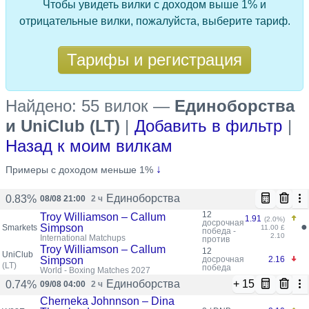
Чтобы увидеть вилки с доходом выше 1% и
отрицательные вилки, пожалуйста, выберите тариф.
Тарифы и регистрация
Найдено: 55 вилок
—
Единоборства
и UniClub (LT)
|
Добавить в фильтр
|
Назад к моим вилкам
↓
Примеры с доходом меньше 1%
Единоборства
0.83%
08/08 21:00
2 ч
12
Troy Williamson – Callum
1.91
(2.0%)
досрочная
●
Simpson
Smarkets
11.00 £
победа
-
2.10
International Matchups
против
Troy Williamson – Callum
12
UniClub
Simpson
досрочная
2.16
(LT)
победа
World - Boxing Matches 2027
+ 15
Единоборства
0.74%
09/08 04:00
2 ч
Cherneka Johnnson – Dina