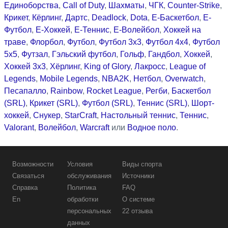
Единоборства
,
Call of Duty
,
Шахматы
,
ЧГК
,
Counter-Strike
,
Крикет
,
Кёрлинг
,
Дартс
,
Deadlock
,
Dota
,
Е-Баскетбол
,
Е-
Футбол
,
Е-Хоккей
,
Е-Теннис
,
Е-Волейбол
,
Хоккей на
траве
,
Флорбол
,
Футбол
,
Футбол 3x3
,
Футбол 4x4
,
Футбол
5x5
,
Футзал
,
Гэльский футбол
,
Гольф
,
Гандбол
,
Хоккей
,
Хоккей 3x3
,
Хёрлинг
,
King of Glory
,
Лакросс
,
League of
Legends
,
Mobile Legends
,
NBA2K
,
Нетбол
,
Overwatch
,
Песапалло
,
Rainbow
,
Rocket League
,
Регби
,
Баскетбол
(SRL)
,
Крикет (SRL)
,
Футбол (SRL)
,
Теннис (SRL)
,
Шорт-
хоккей
,
Снукер
,
StarCraft
,
Настольный теннис
,
Теннис
,
Valorant
,
Волейбол
,
Warcraft
или
Водное поло
.
Возможности
Условия
Виды спорта
Связаться
обслуживания
Источники
Справка
Политика
FAQ
En
обработки
О системе
персональных
22 отзыва
данных