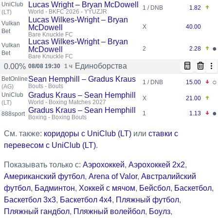
Lucas Wright – Bryan McDowell
UniClub
1 / DNB
1.82
World - BKFC 2026 - YYUZJR
(LT)
Lucas Wilkes-Wright – Bryan
Vulkan
McDowell
X
40.00
Bet
Bare Knuckle FC
Lucas Wilkes-Wright – Bryan
Vulkan
●
McDowell
2
2.28
Bet
Bare Knuckle FC
Единоборства
0.00%
08/08 19:30
1 ч
Sean Hemphill – Gradus Kraus
BetOnline
○
1 / DNB
15.00
Bouts - Bouts
(AG)
Gradus Kraus – Sean Hemphill
UniClub
X
21.00
World - Boxing Matches 2027
(LT)
Gradus Kraus – Sean Hemphill
●
1
1.13
888sport
Boxing - Boxing Bouts
См. также:
коридоры с UniClub (LT)
или
ставки с
перевесом с UniClub (LT)
.
Показывать только с:
Аэрохоккей
,
Аэрохоккей 2x2
,
Американский футбол
,
Arena of Valor
,
Австралийский
футбол
,
Бадминтон
,
Хоккей с мячом
,
Бейсбол
,
Баскетбол
,
Баскетбол 3x3
,
Баскетбол 4x4
,
Пляжный футбол
,
Пляжный гандбол
,
Пляжный волейбол
,
Боулз
,