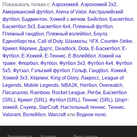
Показывать только с:
Аэрохоккей
,
Аэрохоккей 2x2
,
Американский футбол
,
Arena of Valor
,
Австралийский
футбол
,
Бадминтон
,
Хоккей с мячом
,
Бейсбол
,
Баскетбол
,
Баскетбол 3x3
,
Баскетбол 4x4
,
Пляжный футбол
,
Пляжный гандбол
,
Пляжный волейбол
,
Боулз
,
Единоборства
,
Call of Duty
,
Шахматы
,
ЧГК
,
Counter-Strike
,
Крикет
,
Кёрлинг
,
Дартс
,
Deadlock
,
Dota
,
Е-Баскетбол
,
Е-
Футбол
,
Е-Хоккей
,
Е-Теннис
,
Е-Волейбол
,
Хоккей на
траве
,
Флорбол
,
Футбол
,
Футбол 3x3
,
Футбол 4x4
,
Футбол
5x5
,
Футзал
,
Гэльский футбол
,
Гольф
,
Гандбол
,
Хоккей
,
Хоккей 3x3
,
Хёрлинг
,
King of Glory
,
Лакросс
,
League of
Legends
,
Mobile Legends
,
NBA2K
,
Нетбол
,
Overwatch
,
Песапалло
,
Rainbow
,
Rocket League
,
Регби
,
Баскетбол
(SRL)
,
Крикет (SRL)
,
Футбол (SRL)
,
Теннис (SRL)
,
Шорт-
хоккей
,
Снукер
,
StarCraft
,
Настольный теннис
,
Теннис
,
Valorant
,
Волейбол
,
Warcraft
или
Водное поло
.
Возможности
Условия
Виды спорта