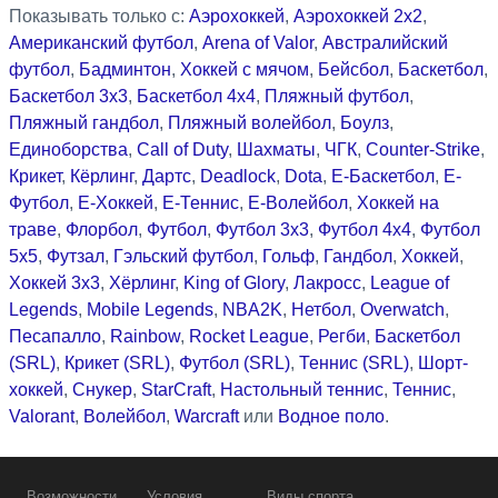
Показывать только с:
Аэрохоккей
,
Аэрохоккей 2x2
,
Американский футбол
,
Arena of Valor
,
Австралийский
футбол
,
Бадминтон
,
Хоккей с мячом
,
Бейсбол
,
Баскетбол
,
Баскетбол 3x3
,
Баскетбол 4x4
,
Пляжный футбол
,
Пляжный гандбол
,
Пляжный волейбол
,
Боулз
,
Единоборства
,
Call of Duty
,
Шахматы
,
ЧГК
,
Counter-Strike
,
Крикет
,
Кёрлинг
,
Дартс
,
Deadlock
,
Dota
,
Е-Баскетбол
,
Е-
Футбол
,
Е-Хоккей
,
Е-Теннис
,
Е-Волейбол
,
Хоккей на
траве
,
Флорбол
,
Футбол
,
Футбол 3x3
,
Футбол 4x4
,
Футбол
5x5
,
Футзал
,
Гэльский футбол
,
Гольф
,
Гандбол
,
Хоккей
,
Хоккей 3x3
,
Хёрлинг
,
King of Glory
,
Лакросс
,
League of
Legends
,
Mobile Legends
,
NBA2K
,
Нетбол
,
Overwatch
,
Песапалло
,
Rainbow
,
Rocket League
,
Регби
,
Баскетбол
(SRL)
,
Крикет (SRL)
,
Футбол (SRL)
,
Теннис (SRL)
,
Шорт-
хоккей
,
Снукер
,
StarCraft
,
Настольный теннис
,
Теннис
,
Valorant
,
Волейбол
,
Warcraft
или
Водное поло
.
Возможности
Условия
Виды спорта