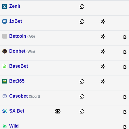
Zenit
1xBet
Betcoin
(AG)
Donbet
(Win)
BaseBet
Bet365
Casobet
(Sport)
SX Bet
Wild