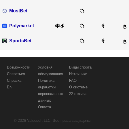
MostBet
Polymarket
SportsBet
Возможности
Условия
Виды спорта
Связаться
обслуживания
Источники
Справка
Политика
FAQ
En
обработки
О системе
персональных
22 отзыва
данных
Оплата
© 2026
Valuesoft LLC
. Все права защищены